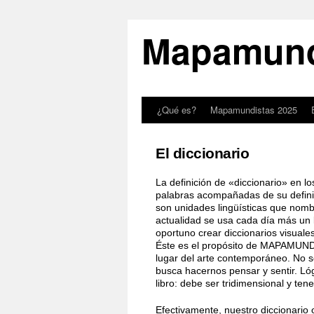
Mapamund
¿Qué es?
Mapamundistas 2025
El diccionario
La definición de «diccionario» en lo
palabras acompañadas de su definic
son unidades lingüísticas que nomb
actualidad se usa cada día más un 
oportuno crear diccionarios visuales
Éste es el propósito de MAPAMUNDIS
lugar del arte contemporáneo. No se 
busca hacernos pensar y sentir. Lóg
libro: debe ser tridimensional y te
Efectivamente, nuestro diccionario o