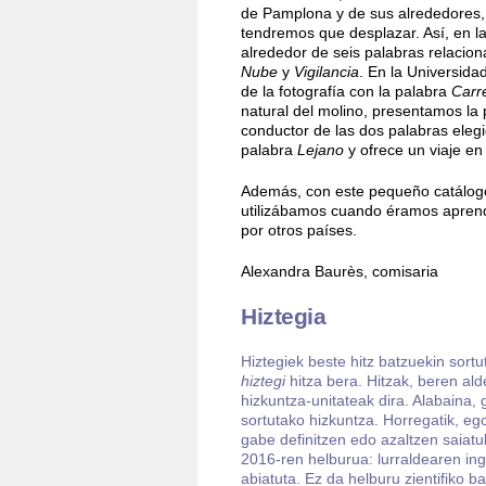
de Pamplona y de sus alrededores, 
tendremos que desplazar. Así, en la
alrededor de seis palabras relaciona
Nube
y
Vigilancia
. En la Universida
de la fotografía con la palabra
Carr
natural del molino, presentamos la
conductor de las dos palabras eleg
palabra
Lejano
y ofrece un viaje en
Además, con este pequeño catálogo,
utilizábamos cuando éramos aprend
por otros países.
Alexandra Baurès, comisaria
Hiztegia
Hiztegiek beste hitz batzuekin sortu
hiztegi
hitza bera. Hitzak, beren al
hizkuntza-unitateak dira. Alabaina,
sortutako hizkuntza. Horregatik, egok
gabe definitzen edo azaltzen sai
2016-ren helburua: lurraldearen ing
abiatuta. Ez da helburu zientifiko b