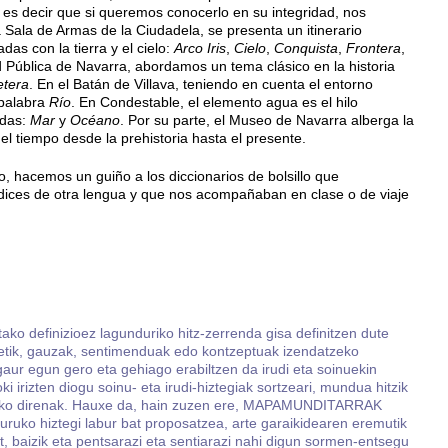
es decir que si queremos conocerlo en su integridad, nos
 Sala de Armas de la Ciudadela, se presenta un itinerario
das con la tierra y el cielo:
Arco Iris
,
Cielo
,
Conquista
,
Frontera
,
d Pública de Navarra, abordamos un tema clásico en la historia
etera
. En el Batán de Villava, teniendo en cuenta el entorno
 palabra
Río
. En Condestable, el elemento agua es el hilo
idas:
Mar
y
Océano
. Por su parte, el Museo de Navarra alberga la
 el tiempo desde la prehistoria hasta el presente.
 hacemos un guiño a los diccionarios de bolsillo que
ices de otra lengua y que nos acompañaban en clase o de viaje
tako definizioez lagunduriko hitz-zerrenda gisa definitzen dute
detik, gauzak, sentimenduak edo kontzeptuak izendatzeko
 gaur egun gero eta gehiago erabiltzen da irudi eta soinuekin
i irizten diogu soinu- eta irudi-hiztegiak sortzeari, mundua hitzik
atuko direnak. Hauxe da, hain zuzen ere, MAPAMUNDITARRAK
uruko hiztegi labur bat proposatzea, arte garaikidearen eremutik
at, baizik eta pentsarazi eta sentiarazi nahi digun sormen-entsegu