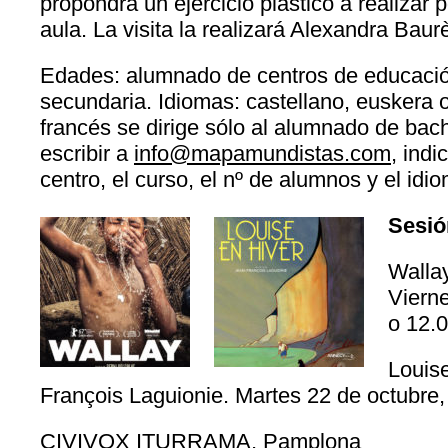
propondrá un ejercicio plástico a realizar 
aula. La visita la realizará Alexandra Bau
Edades: alumnado de centros de educació
secundaria.
Idiomas: castellano, euskera o
francés se dirige sólo al alumnado de bach
escribir a
info@mapamundistas.com
, ind
centro, el curso, el nº de alumnos y el id
Sesió
Walla
Vierne
o 12.
Louise
François Laguionie. Martes 22 de octubre,
CIVIVOX ITURRAMA, Pamplona