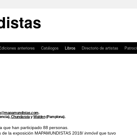
istas
Ediciones anteriores
Catálogos
Libros
Directorio de artistas
Patroc
fo@mapamundistas.com
.
encia),
Chundarata
y
Walden
(Pamplona).
 la que han participado 88 personas.
tes de la exposición MAPAMUNDISTAS 2018/
inmóvil
que tuvo