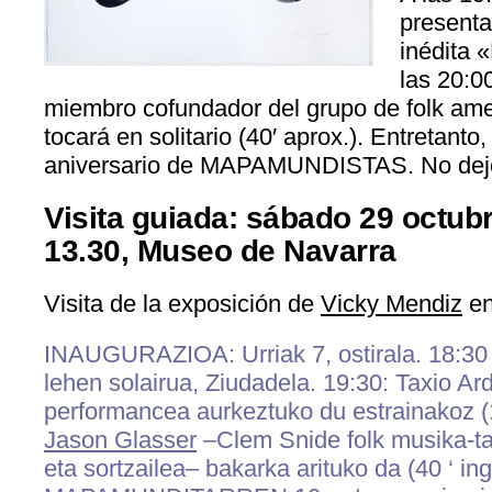
presenta
inédita «
las 20:0
miembro cofundador del grupo de folk am
tocará en solitario (40′ aprox.). Entretanto
aniversario de MAPAMUNDISTAS. No dej
Visita guiada: sábado 29 octubr
13.30, Museo de Navarra
Visita de la exposición de
Vicky Mendiz
en
INAUGURAZIOA: Urriak 7, ostirala. 18:30
lehen solairua, Ziudadela. 19:30: Taxio A
performancea aurkeztuko du estrainakoz (1
Jason Glasser
–Clem Snide folk musika-ta
eta sortzailea– bakarka arituko da (40 ‘ ing