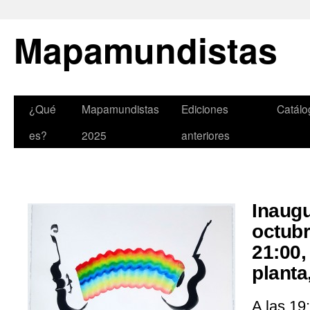
Mapamundistas
¿Qué
Mapamundistas
Ediciones
Catálo
es?
2025
anteriores
Inaugu
octubr
21:00,
planta
A las 19