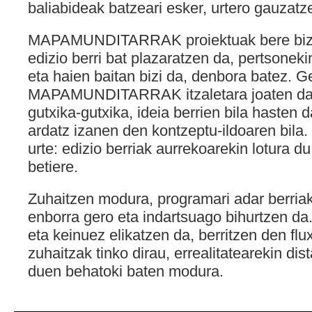
baliabideak batzeari esker, urtero gauzatz
MAPAMUNDITARRAK proiektuak bere bizi-
edizio berri bat plazaratzen da, pertsonek
eta haien baitan bizi da, denbora batez. G
MAPAMUNDITARRAK itzaletara joaten da, 
gutxika-gutxika, ideia berrien bila hasten
ardatz izanen den kontzeptu-ildoaren bila.
urte: edizio berriak aurrekoarekin lotura du
betiere.
Zuhaitzen modura, programari adar berriak
enborra gero eta indartsuago bihurtzen da.
eta keinuez elikatzen da, berritzen den fl
zuhaitzak tinko dirau, errealitatearekin dis
duen behatoki baten modura.