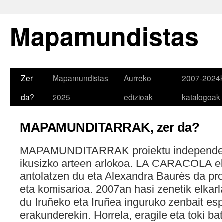
Mapamundistas
Zer
Mapamundistas
Aurreko
2007-2024
da?
2025
edizioak
katalogoak
MAPAMUNDITARRAK, zer da?
MAPAMUNDITARRAK proiektu independente
ikusizko arteen arlokoa. LA CARACOLA elk
antolatzen du eta Alexandra Baurès da pro
eta komisarioa. 2007an hasi zenetik elka
du Iruñeko eta Iruñea inguruko zenbait esp
erakunderekin. Horrela, eragile eta toki b