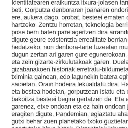
Identitatearen eraikuntza itxura-jolasen ta
beti. Gorputza denboraren joanaren ondor
ere, aukera dago, orobat, besteei ematen 
hartzeko. Zentzu horretan, teknologia berrie
pose berri baten pare agertzen dira arrand
digute geure existentzia errealitate berria
hedatzeko, non denbora-tarte luzeetan mur
dugun zertan ari garen gure egunerokoan,
eta zein gizarte-zirkulutakoak garen. Duela
gizabanakoen historiak erretratu-bildumet
tximinia gainean, edo lagunekin batera egit
saioetan. Orain hodeira lekualdatu dira. Ha
eta bestea hodeian, gorputzean islatu eta
bakoitza besteei begira gertatzen da. Eta 
garenez, etxe ondoan eta ez hain ondoan 
eragiten digute. Pandemian, egiaztatu aha
gutxi behar zuen planetako txoko guztietar