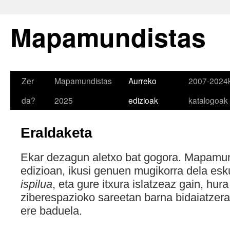
Mapamundistas
Zer
Mapamundistas
Aurreko
2007-2024
da?
2025
edizioak
katalogoak
Eraldaketa
Ekar dezagun aletxo bat gogora. Mapamun
edizioan, ikusi genuen mugikorra dela es
ispilua
, eta gure itxura islatzeaz gain, hur
ziberespazioko sareetan barna bidaiatzer
ere baduela.