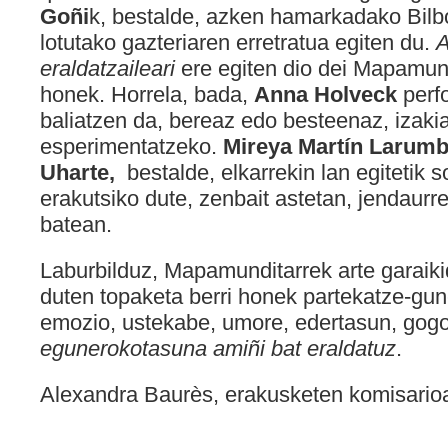
Goñi
k, bestalde, azken hamarkadako Bilbo
lotutako gazteriaren erretratua egiten du.
A
eraldatzaileari
ere egiten dio dei Mapamund
honek. Horrela, bada,
Anna Holveck
perf
baliatzen da, bereaz edo besteenaz, izaki
esperimentatzeko.
Mireya Martín Larum
Uharte,
bestalde, elkarrekin lan egitetik
erakutsiko dute, zenbait astetan, jendaur
batean.
Laburbilduz, Mapamunditarrek arte garaiki
duten topaketa berri honek partekatze-gun
emozio, ustekabe, umore, edertasun, gogoe
egunerokotasuna amiñi bat eraldatuz
.
Alexandra Baurès, erakusketen komisario