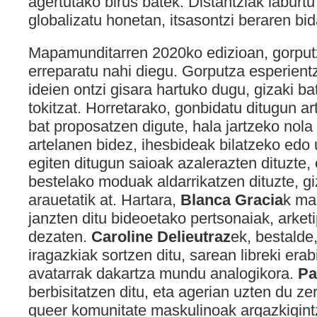
agertutako birus batek. Distantziak laburt
globalizatu honetan, itsasontzi beraren bid
Mapamunditarren 2020ko edizioan, gorput
erreparatu nahi diegu. Gorputza esperient
ideien ontzi gisara hartuko dugu, gizaki ba
tokitzat. Horretarako, gonbidatu ditugun ar
bat proposatzen digute, hala jartzeko nola
artelanen bidez, ihesbideak bilatzeko edo 
egiten ditugun saioak azalerazten dituzte, 
bestelako moduak aldarrikatzen dituzte, gi
arauetatik at. Hartara,
Blanca Gracia
k ma
janzten ditu bideoetako pertsonaiak, arket
dezaten.
Caroline Delieutraz
ek, bestalde
iragazkiak sortzen ditu, sarean libreki erab
avatarrak dakartza mundu analogikora.
Pa
berbisitatzen ditu, eta agerian uzten du ze
queer komunitate maskulinoak argazkigint