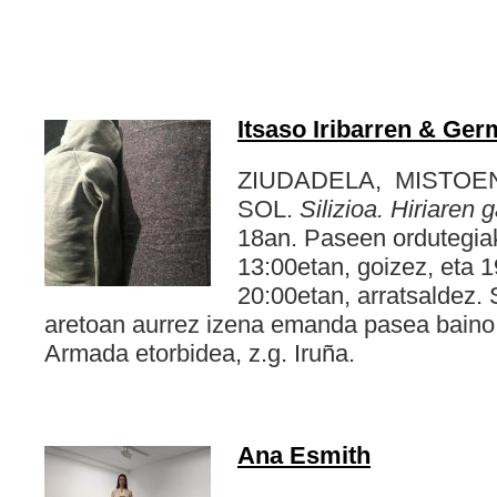
Itsaso Iribarren & Ger
ZIUDADELA, MISTOEN
SOL.
Silizioa. Hiriaren
18an. Paseen ordutegiak
13:00etan, goizez, eta 1
20:00etan, arratsaldez. 
aretoan aurrez izena emanda pasea baino 
Armada etorbidea, z.g. Iruña.
Ana Esmith