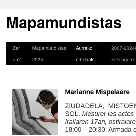
Mapamundistas
Zer
Mapamundistas
Aurreko
2007-2024
da?
2025
edizioak
katalogoak
Marianne Mispelaëre
ZIUDADELA, MISTOEN
SOL.
Mesurer les actes
Irailaren 17an, ostiralar
18:00 – 20:30. Armada et