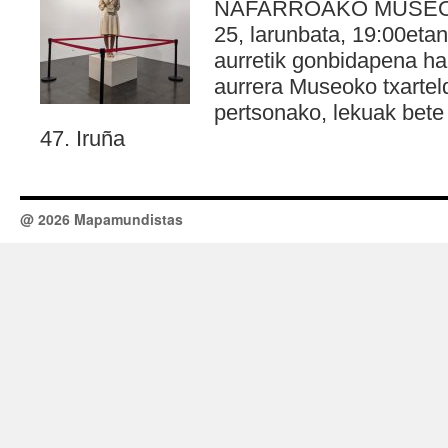
NAFARROAKO MUSEOA. 
25, larunbata, 19:00etan
aurretik gonbidapena har
aurrera Museoko txarteld
pertsonako, lekuak bete
47. Iruña
@ 2026 Mapamundistas