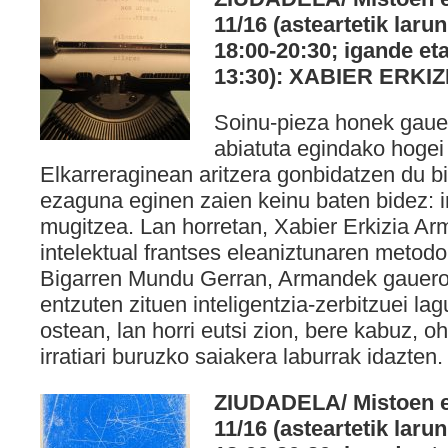
11/16 (asteartetik laru
18:00-20:30; igande eta
13:30): XABIER ERKIZ
Soinu-pieza honek gaueko
abiatuta egindako hogei 
Elkarreraginean aritzera gonbidatzen du bisi
ezaguna eginen zaien keinu baten bidez: ir
mugitzea. Lan horretan, Xabier Erkizia A
intelektual frantses eleaniztunaren metodo
Bigarren Mundu Gerran, Armandek gauero a
entzuten zituen inteligentzia-zerbitzuei la
ostean, lan horri eutsi zion, bere kabuz, o
irratiari buruzko saiakera laburrak idazten.
ZIUDADELA/ Mistoen era
11/16 (asteartetik laru