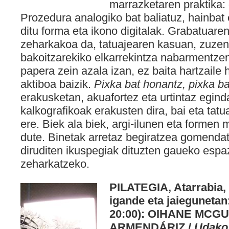
marrazketaren praktika: 
Prozedura analogiko bat baliatuz, hainbat
ditu forma eta ikono digitalak. Grabatuar
zeharkakoa da, tatuajearen kasuan, zuzen
bakoitzarekiko elkarrekintza nabarmentzen 
papera zein azala izan, ez baita hartzaile 
aktiboa baizik.
Pixka bat honantz, pixka ba
erakusketan, akuafortez eta urtintaz egin
kalkografikoak erakusten dira, bai eta tat
ere. Biek ala biek, argi-ilunen eta formen
dute. Binetak arretaz begiratzea gomenda
diruditen ikuspegiak dituzten gaueko espa
zeharkatzeko.
PILATEGIA, Atarrabia, 
igande eta jaiegunetan:
20:00): OIHANE MCG
ARMENDÁRIZ /
Udako 