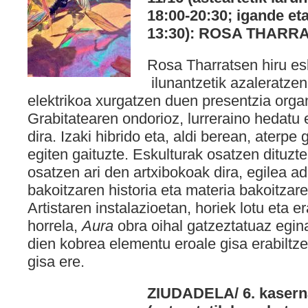
18:00-20:30; igande eta
13:30): ROSA THARR
Rosa Tharratsen hiru esku
ilunantzetik azaleratzen 
elektrikoa xurgatzen duen presentzia orga
Grabitatearen ondorioz, lurreraino hedatu 
dira. Izaki hibrido eta, aldi berean, aterpe 
egiten gaituzte. Eskulturak osatzen dituz
osatzen ari den artxibokoak dira, egilea adi
bakoitzaren historia eta materia bakoitza
Artistaren instalazioetan, horiek lotu eta er
horrela,
Aura
obra oihal gatzeztatuaz egi
dien kobrea elementu eroale gisa erabiltzen
gisa ere.
ZIUDADELA/ 6. kaserna,