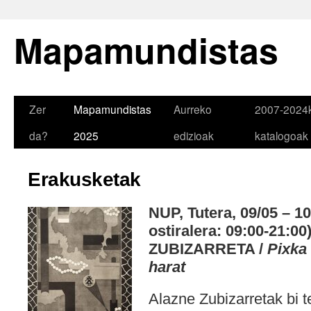
Mapamundistas
Zer
Mapamundistas
Aurreko
2007-2024
da?
2025
edizioak
katalogoak
Erakusketak
NUP, Tutera, 09/05 – 10
ostiralera: 09:00-21:0
ZUBIZARRETA /
Pixka 
harat
Alazne Zubizarretak bi 