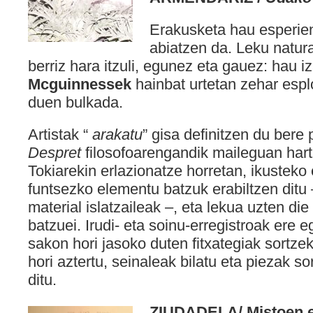
Erakusketa hau esperient
abiatzen da. Leku natura
berriz hara itzuli, egunez eta gauez: hau 
Mcguinnessek
hainbat urtetan zehar esplo
duen bulkada.
Artistak “
arakatu
” gisa definitzen du bere 
Despret
filosofoarengandik maileguan hart
Tokiarekin erlazionatze horretan, ikusteko 
funtsezko elementu batzuk erabiltzen ditu – 
material islatzaileak –, eta lekua uzten die 
batzuei. Irudi- eta soinu-erregistroak ere e
sakon hori jasoko duten fitxategiak sortz
hori aztertu, seinaleak bilatu eta piezak s
ditu.
ZIUDADELA/ Mistoen era