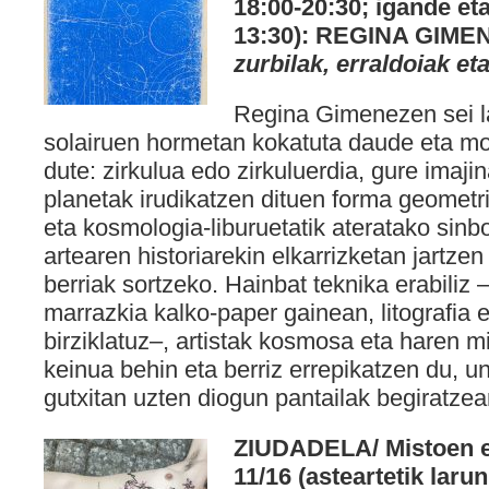
18:00-20:30; igande eta
13:30): REGINA GIME
zurbilak, erraldoiak e
Regina Gimenezen sei la
solairuen hormetan kokatuta daude eta mo
dute: zirkulua edo zirkuluerdia, gure imaji
planetak irudikatzen dituen forma geometri
eta kosmologia-liburuetatik ateratako sinbo
artearen historiarekin elkarrizketan jartzen
berriak sortzeko. Hainbat teknika erabiliz –
marrazkia kalko-paper gainean, litografia e
birziklatuz–, artistak kosmosa eta haren m
keinua behin eta berriz errepikatzen du, 
gutxitan uzten diogun pantailak begiratzea
ZIUDADELA/ Mistoen era
11/16 (asteartetik laru