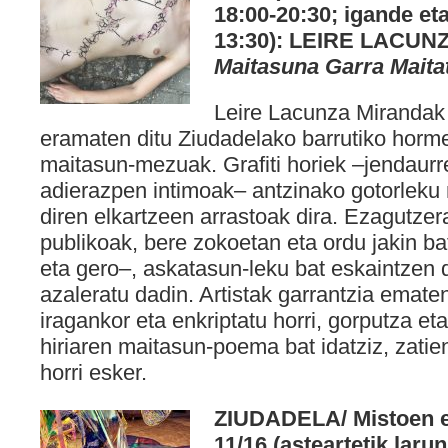
18:00-20:30; igande eta
13:30): LEIRE LACUN
Maitasuna Garra Maita
Leire Lacunza Mirandak
eramaten ditu Ziudadelako barrutiko horme
maitasun-mezuak. Grafiti horiek –jendaurr
adierazpen intimoak– antzinako gotorleku 
diren elkartzeen arrastoak dira. Ezagutze
publikoak, bere zokoetan eta ordu jakin b
eta gero–, askatasun-leku bat eskaintzen
azaleratu dadin. Artistak garrantzia ematen
iragankor eta enkriptatu horri, gorputza e
hiriaren maitasun-poema bat idatziz, zatie
horri esker.
ZIUDADELA/ Mistoen era
11/16 (asteartetik laru