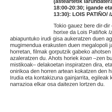
(asteartetik larunbater
18:00-20:30; igande eta
13:30): LOIS PATIÑO/
I
Tokio gauez bere dir-dir 
horixe da Lois Patiñok
I
abiapuntuko irudi gisa aukeratzen duen a
mugimendua erakusten duen megalopoli jap
horretan, filmak gorputzik gabeko ahotsen 
azaleratzen du. Ahots horiek
koan
–zen bu
mistikoak– delakoetan inspiratzen dira, eta
onirikoa den horren artean kokatzen den hi
Irudia eta kontakizuna gainjarrita, egileak
narrazioa elkar osa daitezen lortzen du.