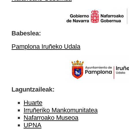
Babeslea:
Pamplona Iruñeko Udala
Laguntzaileak:
Huarte
Irruñeriko Mankomunitatea
Nafarroako Museoa
UPNA