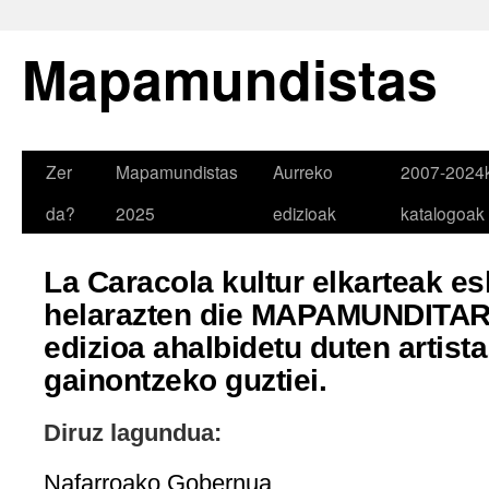
Mapamundistas
Zer
Mapamundistas
Aurreko
2007-2024
da?
2025
edizioak
katalogoak
La Caracola kultur elkarteak e
helarazten die MAPAMUNDITA
edizioa ahalbidetu duten artist
gainontzeko guztiei.
Diruz lagundua:
Nafarroako Gobernua