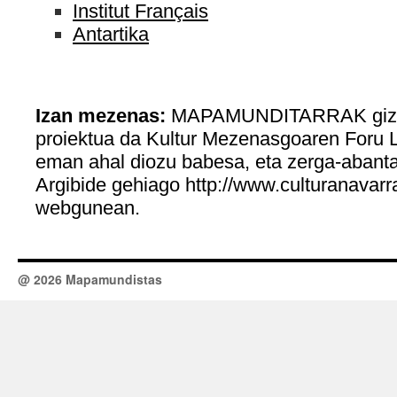
Institut Français
Antartika
Izan mezenas:
MAPAMUNDITARRAK gizart
proiektua da Kultur Mezenasgoaren Foru L
eman ahal diozu babesa, eta zerga-abanta
Argibide gehiago http://www.culturanava
webgunean.
@ 2026 Mapamundistas