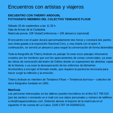
Encuentros con artistas y viajeros
ENCUENTRO CON THIERRY ARDOUIN,
FOTOGRAFO MIEMBRO DEL COLECTIVO TENDANCE FLOUE
Sábado 20 de septiembre a las 11.30 h
Sala de Armas de la Ciudadela
Matricula previa: 10€ Visita/Conferencia + 15€ almuerzo (opcional)
El encuentro con el autor durará aproximadamente dos horas y constará dos partes:
una visita guiada a la exposición Nacional Cero, y una charla con el autor. A
continuación, se servirá un almuerzo para seguir la conversación de forma distendida
Toda la fotografía de Thierry Ardouin es paisaje.Ya sean esos paisajes inhumanos
creados por los hombres que son los aparcamientos de zonas comerciales; ya sean
las obras de renovación del teatro de Odéon donde se superponen las distintas capa
de la historia; o ya sean la desesperación de los enfermos de Alzheimer.
Acostumbra a escoger el formato medio, que requiere la paciencia necesaria para
hacer surgir la reflexión y la emoción.
Thierry Ardouin es miembro de Tendance Floue —Tendencia borrosa— colectivo de
doce fotógrafos fundado en 1991.
Matrícula
Las personas interesadas en los talleres pueden inscribirse en el tfno 617 780 615
(por las tardes) o enviando un e-mail con sus datos personales y número de teléfono
a
info@mapamundistas.com
. Deberán abonar el importe de la matrícula en el
siguiente nº de cuenta de La Caixa: 2100-1787-34-0200061131.