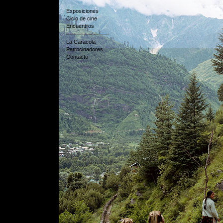
Exposiciones
Ciclo de cine
Encuentros
La Caracola
Patrocinadores
Contacto